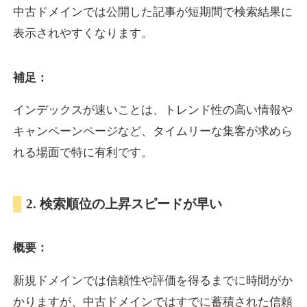
中古ドメインでは公開した記事が短期間で検索結果に
表示されやすくなります。
oazo.jp
補足：
プレミアム文字列
ジャンル
35
DA
626
22年
外部リンク数
ドメイン年齢
インデックスが速いことは、トレンド性の高い情報や
3,300円
入札 2件
キャンペーンページなど、タイムリーな集客が求めら
詳細を見る
れる場面で特に有利です。
e-b.jp
2. 検索順位の上昇スピードが早い
プレミアム文字列
ジャンル
概要：
35
DA
368
3年
外部リンク数
ドメイン年齢
3,300円
入札 2件
新規ドメインでは信頼性や評価を得るまでに時間がか
かりますが、中古ドメインではすでに蓄積された信頼
詳細を見る