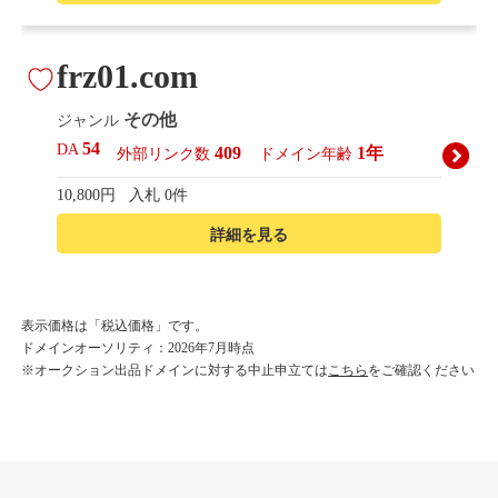
frz01.com
その他
ジャンル
54
DA
409
1年
外部リンク数
ドメイン年齢
10,800円
入札 0件
詳細を見る
korean-beautyshop.com
表示価格は「税込価格」です。
ドメインオーソリティ：2026年7月時点
その他
ジャンル
※オークション出品ドメインに対する中止申立ては
こちら
をご確認ください
54
DA
493
1年
外部リンク数
ドメイン年齢
10,800円
入札 0件
詳細を見る