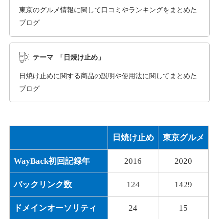
東京のグルメ情報に関して口コミやランキングをまとめた
ブログ
dka-hero.com
その他
ジャンル
テーマ 「日焼け止め」
40
DA
1070
15年
外部リンク数
ドメイン年齢
日焼け止めに関する商品の説明や使用法に関してまとめた
10,800円
入札 0件
ブログ
詳細を見る
日焼け止め
東京グルメ
mimpie.com
WayBack初回記録年
2016
2020
その他
ジャンル
40
DA
324
1年
外部リンク数
ドメイン年齢
バックリンク数
124
1429
10,800円
入札 0件
ドメインオーソリティ
24
15
詳細を見る