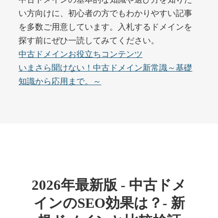
い方向けに、初心者の方でもわかりやすい記事
を多数ご用意しています。入札するドメインを
buywrite-plus.com
探す前にぜひ一読してみてください。
その他
ジャンル
中古ドメインお役立ちコンテンツ
45
DA
4677
2年
いまさら聞けない！中古ドメイン新常識～基礎
外部リンク数
ドメイン年齢
知識から応用まで。～
10,800円
入札 0件
詳細を見る
qbiz.jp
ビジネス
ジャンル
43
DA
963
14年
外部リンク数
ドメイン年齢
2026年最新版 - 中古ドメ
4,500円
入札 6件
インのSEO効果は？- 新
詳細を見る