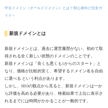
中古ドメイン（オールドドメイン）とは？初心者向け完全ガ
anipani.jp
イド
＞
ゲーム
ジャンル
新規ドメインとは
37
DA
418
12年
外部リンク数
ドメイン年齢
3,300円
入札 2件
新規ドメインとは、過去に運営履歴がない、初めて取
詳細を見る
得される全く新しい状態のドメインのことです。
新規ドメインは「良くも悪くも1からのスタート」と
lowslotfamilylocal.com
なり、価格が比較的安く、希望するドメイン名を自由
に選べる という利点があります。
その他
ジャンル
しかし、SEOの観点から見ると、新規ドメインは一か
37
DA
653
1年
外部リンク数
ドメイン年齢
ら評価を高める必要があり、検索結果で上位に表示さ
10,800円
入札 0件
れるまでには時間がかかることが一般的です。
詳細を見る