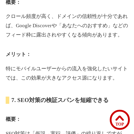
概要：
クロール頻度が高く、ドメインの信頼性が十分であれ
bomibomi.com
ば、Google Discoverや「あなたへのおすすめ」などの
音楽
ジャンル
フィード枠に露出されやすくなる傾向があります。
33
DA
183
15年
外部リンク数
ドメイン年齢
メリット：
10,800円
入札 0件
詳細を見る
特にモバイルユーザーからの流入を強化したいサイト
では、この効果が大きなアクセス源になります。
b1-kitakyushu.jp
7. SEO対策の検証スパンを短縮できる
イベント
ジャンル
33
DA
200
8年
外部リンク数
ドメイン年齢
概要：
3,300円
入札 2件
TOP
詳細を見る
SEO対策は「仮説→実行→評価」の繰り返しですが、