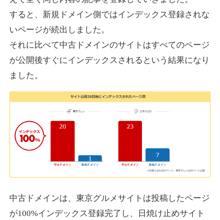
すると、新規ドメイン側ではインデックス登録されな
いページが続出しました。
designcrave.com
それに比べて中古ドメインのサイトはすべてのページ
その他
ジャンル
が公開後すぐにインデックスされるという結果になり
38
DA
1377
18年
外部リンク数
ドメイン年齢
ました。
10,800円
入札 0件
詳細を見る
actagainstaids.com
その他
ジャンル
38
DA
527
26年
外部リンク数
ドメイン年齢
10,800円
入札 0件
中古ドメインは、東京グルメサイトは投稿したページ
が100%インデックス登録完了し、日焼け止めサイト
詳細を見る