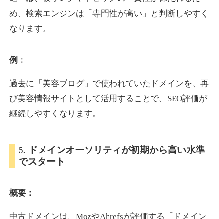
め、検索エンジンは「専門性が高い」と判断しやすく
なります。
otomedou.info
ゲーム
ジャンル
例：
34
DA
246
12年
外部リンク数
ドメイン年齢
過去に「美容ブログ」で使われていたドメインを、再
10,800円
入札 0件
び美容情報サイトとして活用することで、SEO評価が
詳細を見る
継続しやすくなります。
kakusen-kun.com
5. ドメインオーソリティが初期から高い水準
でスタート
エンターテイメント
ジャンル
34
DA
338
13年
外部リンク数
ドメイン年齢
概要：
10,800円
入札 0件
詳細を見る
中古ドメインは、MozやAhrefsが評価する「ドメイン