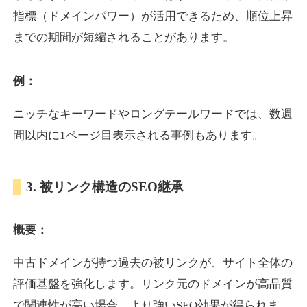
指標（ドメインパワー）が活用できるため、順位上昇
までの期間が短縮されることがあります。
yoshuhanten.com
飲食
ジャンル
例：
34
DA
271
25年
外部リンク数
ドメイン年齢
ニッチなキーワードやロングテールワードでは、数週
10,800円
入札 0件
間以内に1ページ目表示される事例もあります。
詳細を見る
3. 被リンク構造のSEO継承
naruto-20th.jp
概要：
イベント
ジャンル
34
DA
270
4年
外部リンク数
ドメイン年齢
中古ドメインが持つ過去の被リンクが、サイト全体の
3,600円
入札 3件
評価基盤を強化します。リンク元のドメインが高品質
詳細を見る
で関連性が高い場合、より強いSEO効果が得られま