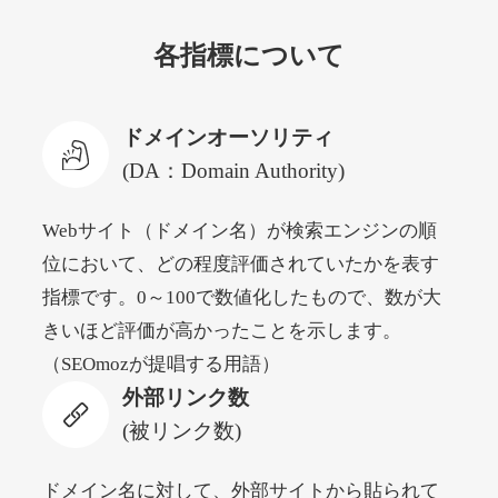
各指標について
newyorktodaylive.com
その他
ジャンル
ドメインオーソリティ
53
DA
430
2年
外部リンク数
ドメイン年齢
(DA：Domain Authority)
10,800円
入札 0件
Webサイト（ドメイン名）が検索エンジンの順
詳細を見る
位において、どの程度評価されていたかを表す
指標です。0～100で数値化したもので、数が大
dog-life-jacket.com
きいほど評価が高かったことを示します。
（SEOmozが提唱する用語）
その他
ジャンル
外部リンク数
53
DA
393
1年
外部リンク数
ドメイン年齢
(被リンク数)
10,800円
入札 0件
詳細を見る
ドメイン名に対して、外部サイトから貼られて