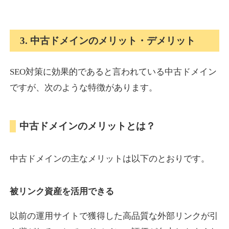
onlinepokerbetdansk.com
3. 中古ドメインのメリット・デメリット
その他
ジャンル
37
DA
SEO対策に効果的であると言われている中古ドメイン
629
1年
外部リンク数
ドメイン年齢
ですが、次のような特徴があります。
10,800円
入札 0件
詳細を見る
中古ドメインのメリットとは？
econopundit.com
中古ドメインの主なメリットは以下のとおりです。
その他
ジャンル
37
DA
446
23年
外部リンク数
ドメイン年齢
被リンク資産を活用できる
10,800円
入札 0件
以前の運用サイトで獲得した高品質な外部リンクが引
詳細を見る