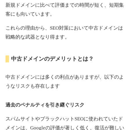
新規ドメインに比べて評価までの時間が短く、短期集
客にも向いています。
motokari.jp
これらの理由から、SEO対策において中古ドメインは
エンターテイメント
ジャンル
戦略的な武器となり得ます。
35
DA
947
21年
外部リンク数
ドメイン年齢
3,300円
入札 2件
中古ドメインのデメリットとは？
詳細を見る
中古ドメインには多くの利点がありますが、以下のよ
uho2.com
うなリスクも存在します
通販
ジャンル
過去のペナルティを引き継ぐリスク
35
DA
282
12年
外部リンク数
ドメイン年齢
10,800円
入札 0件
スパムサイトやブラックハットSEOに使われていたド
メインは、Googleの評価が著しく低く、復活が難しい
詳細を見る