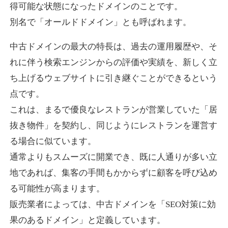
得可能な状態になったドメインのことです。
別名で「オールドドメイン」とも呼ばれます。
higehiro-anime.com
中古ドメインの最大の特長は、過去の運用履歴や、そ
エンターテイメント
ジャンル
れに伴う検索エンジンからの評価や実績を、新しく立
37
DA
882
6年
外部リンク数
ドメイン年齢
ち上げるウェブサイトに引き継ぐことができるという
10,800円
入札 0件
点です。
これは、まるで優良なレストランが営業していた「居
詳細を見る
抜き物件」を契約し、同じようにレストランを運営す
る場合に似ています。
box-cafe.jp
通常よりもスムーズに開業でき、既に人通りが多い立
飲食
ジャンル
地であれば、集客の手間もかからずに顧客を呼び込め
37
DA
217
8年
外部リンク数
ドメイン年齢
る可能性が高まります。
販売業者によっては、中古ドメインを「SEO対策に効
3,300円
入札 2件
果のあるドメイン」と定義しています。
詳細を見る