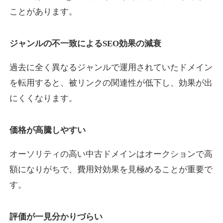
ことがあります。
yaoiso.com
ジャンルの不一致によるSEO効果の減衰
飲食
ジャンル
過去に全く異なるジャンルで運用されていたドメイン
35
DA
359
17年
外部リンク数
ドメイン年齢
を転用すると、被リンクの関連性が低下し、効果が出
10,800円
入札 0件
にくくなります。
詳細を見る
価格が高騰しやすい
outlaw-movie.jp
オーソリティの高い中古ドメインはオークションで高
エンターテイメント
ジャンル
額になりがちで、費用対効果を見極めることが重要で
35
DA
362
14年
外部リンク数
ドメイン年齢
す。
3,300円
入札 2件
評価が一見分かりづらい
詳細を見る