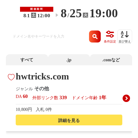
8
25
19:00
開催期間
/
8
1
12:00
火
土
〜
/
条件設定
並び替え
すべて
.jp
.comなど
hwtricks.com
その他
ジャンル
60
DA
339
1年
外部リンク数
ドメイン年齢
10,800円
入札 0件
詳細を見る