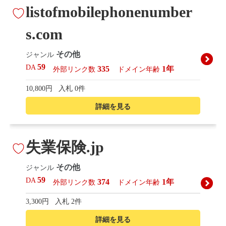
listofmobilephonenumber
s.com
その他
ジャンル
59
DA
335
1年
外部リンク数
ドメイン年齢
10,800円
入札 0件
詳細を見る
失業保険.jp
その他
ジャンル
59
DA
374
1年
外部リンク数
ドメイン年齢
3,300円
入札 2件
詳細を見る