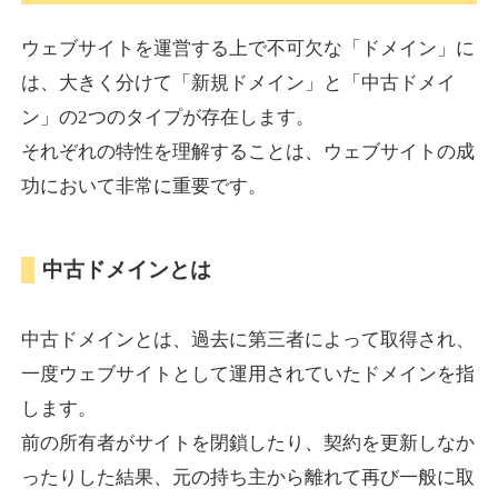
ウェブサイトを運営する上で不可欠な「ドメイン」に
torigirl-movie.com
は、大きく分けて「新規ドメイン」と「中古ドメイ
ン」の2つのタイプが存在します。
その他
ジャンル
それぞれの特性を理解することは、ウェブサイトの成
38
DA
383
10年
外部リンク数
ドメイン年齢
功において非常に重要です。
10,800円
入札 0件
詳細を見る
中古ドメインとは
vrnvroomn.com
中古ドメインとは、過去に第三者によって取得され、
通販
ジャンル
一度ウェブサイトとして運用されていたドメインを指
37
DA
1051
4年
外部リンク数
ドメイン年齢
します。
前の所有者がサイトを閉鎖したり、契約を更新しなか
10,800円
入札 0件
ったりした結果、元の持ち主から離れて再び一般に取
詳細を見る