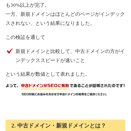
も30%以上が完了。
一方、新規ドメインはほとんどのページがインデック
express-soft.com
スされない、という結果になりました。
その他
ジャンル
この検証を通して
38
DA
919
26年
外部リンク数
ドメイン年齢
新規ドメインと比較して、中古ドメインの方がイ
10,800円
入札 0件
ンデックススピードが速いこと
詳細を見る
という結果が数値として表れました。
fukuoka-marathon.com
その他
ジャンル
38
DA
662
19年
外部リンク数
ドメイン年齢
10,800円
入札 0件
2. 中古ドメイン・新規ドメインとは？
詳細を見る