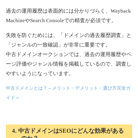
過去の運用履歴は表面的には分かりづらく、Wayback
news-log.jp
MachineやSearch Consoleでの精査が必須です。
エンターテイメント
ジャンル
失敗を防ぐためには、「ドメインの過去履歴調査」と
35
DA
759
9年
外部リンク数
ドメイン年齢
「ジャンルの一致確認」が非常に重要です。
中古ドメインオークションでは、過去の運用履歴やペ
3,300円
入札 2件
ージ評価やジャンル情報を掲載しているので、調査し
詳細を見る
やすいようになっています。
中古ドメインとは？～メリット・デメリット・選び方完全ガ
shadosoku.com
イド
＞
エンターテイメント
ジャンル
35
DA
460
10年
外部リンク数
ドメイン年齢
10,800円
入札 0件
4. 中古ドメインはSEOにどんな効果がある
詳細を見る