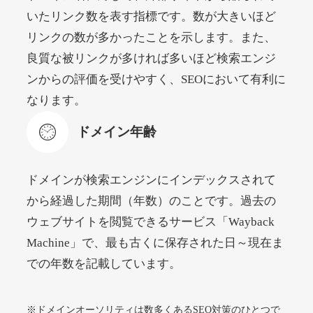
いたリンク数を表す指標です。数が大きいほど
リンクの数が多かったことを示します。また、
beamie.jp
良質な被リンクが多ければ多いほど検索エンジ
エンターテイメント
ジャンル
ンからの評価を受けやすく、SEOにおいて有利に
52
DA
3790
16年
外部リンク数
ドメイン年齢
なります。
4,200円
入札 7件
ドメイン年齢
詳細を見る
ドメインが検索エンジンにインデックスされて
themusicnotebook.com
から経過した期間（年数）のことです。過去の
ウェブサイトを閲覧できるサービス「Wayback
その他
ジャンル
Machine」で、最も古くに保存された日～現在ま
52
DA
392
1年
外部リンク数
ドメイン年齢
での年数を記載しています。
10,800円
入札 0件
詳細を見る
※ドメインオーソリティは数多くあるSEO対策のひとつで