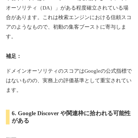
オーソリティ（DA）」がある程度確立されている場
合があります。これは検索エンジンにおける信頼スコ
showanavi.jp
アのようなもので、初動の集客ブーストに寄与しま
書籍
ジャンル
す。
33
DA
979
18年
外部リンク数
ドメイン年齢
3,600円
入札 3件
補足：
詳細を見る
ドメインオーソリティのスコアはGoogleの公式指標で
はないものの、実務上の評価基準として重宝されてい
aoyamasmiprp.jp
ます。
教育
ジャンル
33
DA
6. Google Discover や関連枠に拾われる可能性
145
16年
外部リンク数
ドメイン年齢
がある
3,300円
入札 2件
詳細を見る