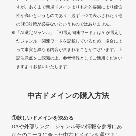
すが、あくまで新規ドメインよりも外的要因により優位
性が高いというものであり、必ず上位で表示されたり他
alprostadil-br.info
のSEO対策が必要ないというものではありません。
※「AI選定ジャンル」「AI選定関連ワード」はAIが選定し
その他
ジャンル
51
DA
たジャンル・関連ワードを記載しているため、場合によ
1202
1年
外部リンク数
ドメイン年齢
って事実と異なる内容が含まれることがございます。上
10,800円
入札 0件
記注意点をご認識の上、参考情報としてご活用ください
詳細を見る
ますようお願いいたします。
toto-robot.com
中古ドメインの購入方法
その他
ジャンル
51
DA
487
1年
外部リンク数
ドメイン年齢
①欲しいドメインを決める
10,800円
入札 0件
DAや外部リンク、ジャンル等の情報を参考にあ
詳細を見る
なたのニーズに合った中古ドメインを選びまし