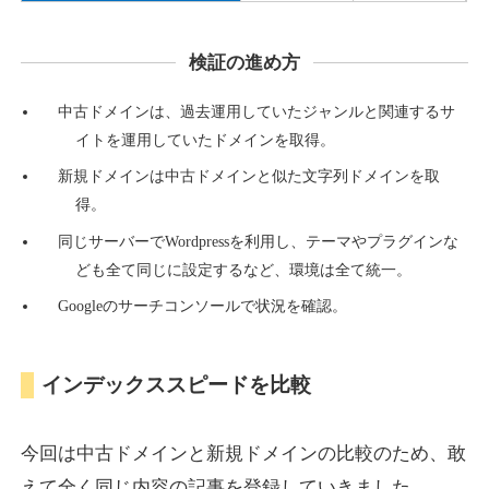
検証の進め方
countdown-x.com
中古ドメインは、過去運用していたジャンルと関連するサ
その他
ジャンル
イトを運用していたドメインを取得。
39
DA
479
14年
外部リンク数
ドメイン年齢
新規ドメインは中古ドメインと似た文字列ドメインを取
10,800円
入札 0件
得。
詳細を見る
同じサーバーでWordpressを利用し、テーマやプラグインな
ども全て同じに設定するなど、環境は全て統一。
Googleのサーチコンソールで状況を確認。
campus-web.jp
就職・転職
ジャンル
インデックススピードを比較
38
DA
1151
8年
外部リンク数
ドメイン年齢
3,600円
入札 3件
今回は中古ドメインと新規ドメインの比較のため、敢
詳細を見る
えて全く同じ内容の記事を登録していきました。