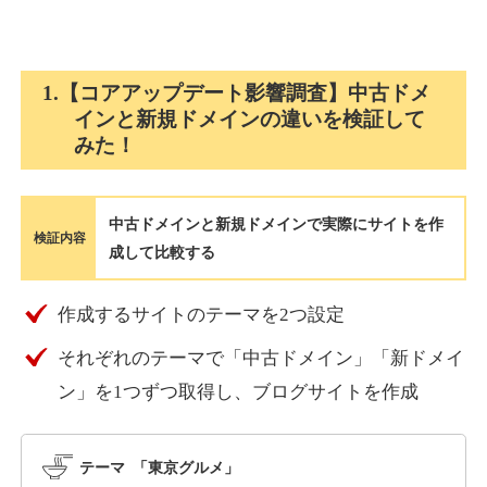
holocardstrategy.jp
1.【コアアップデート影響調査】中古ドメ
インと新規ドメインの違いを検証して
趣味
ジャンル
みた！
40
DA
702
2年
外部リンク数
ドメイン年齢
3,300円
入札 3件
中古ドメインと新規ドメインで実際にサイトを作
詳細を見る
検証内容
成して比較する
suka-jp.com
作成するサイトのテーマを2つ設定
それぞれのテーマで「中古ドメイン」「新ドメイ
その他
ジャンル
40
ン」を1つずつ取得し、ブログサイトを作成
DA
2518
1年
外部リンク数
ドメイン年齢
10,800円
入札 0件
テーマ 「東京グルメ」
詳細を見る