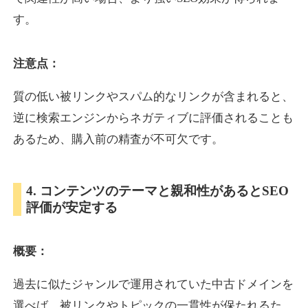
す。
inublo.jp
注意点：
ペット
ジャンル
34
DA
質の低い被リンクやスパム的なリンクが含まれると、
2080
21年
外部リンク数
ドメイン年齢
逆に検索エンジンからネガティブに評価されることも
3,600円
入札 3件
あるため、購入前の精査が不可欠です。
詳細を見る
4. コンテンツのテーマと親和性があるとSEO
uragu.com
評価が安定する
通販
ジャンル
34
DA
概要：
331
20年
外部リンク数
ドメイン年齢
11,100円
入札 1件
過去に似たジャンルで運用されていた中古ドメインを
詳細を見る
選べば、被リンクやトピックの一貫性が保たれるた