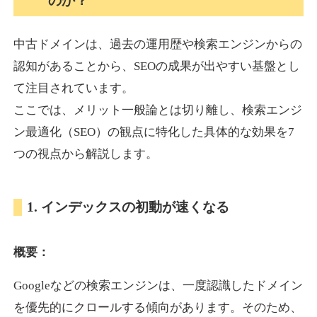
のか？
中古ドメインは、過去の運用歴や検索エンジンからの
akagi-yama.jp
認知があることから、SEOの成果が出やすい基盤とし
旅行
ジャンル
て注目されています。
35
DA
1004
15年
外部リンク数
ドメイン年齢
ここでは、メリット一般論とは切り離し、検索エンジ
3,300円
入札 2件
ン最適化（SEO）の観点に特化した具体的な効果を7
詳細を見る
つの視点から解説します。
2chnavi.net
1. インデックスの初動が速くなる
その他
ジャンル
概要：
35
DA
3998
20年
外部リンク数
ドメイン年齢
Googleなどの検索エンジンは、一度認識したドメイン
11,100円
入札 1件
を優先的にクロールする傾向があります。そのため、
詳細を見る