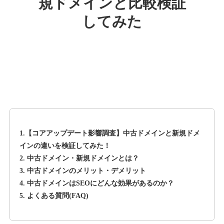
規ドメインと比較検証
してみた
rageboy.com
その他
ジャンル
42
DA
1724
29年
外部リンク数
ドメイン年齢
10,800円
入札 0件
詳細を見る
1.【コアアップデート影響調査】中古ドメインと新規ドメ
sug-web.jp
インの違いを検証してみた！
2. 中古ドメイン・新規ドメインとは？
その他
ジャンル
3. 中古ドメインのメリット・デメリット
42
DA
740
13年
外部リンク数
ドメイン年齢
4. 中古ドメインはSEOにどんな効果があるのか？
5. よくある質問(FAQ)
3,300円
入札 2件
詳細を見る