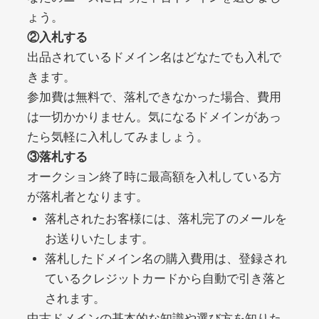
ょう。
②入札する
debtconsolidationorg.info
出品されているドメイン名はどなたでも入札で
きます。
その他
ジャンル
49
DA
参加費は無料で、落札できなかった場合、費用
389
1年
外部リンク数
ドメイン年齢
は一切かかりません。気になるドメインがあっ
10,800円
入札 0件
たら気軽に入札してみましょう。
詳細を見る
③落札する
オークション終了時に最高額を入札している方
が落札者となります。
portalvidalivre.com
落札されたお客様には、落札完了のメールを
その他
ジャンル
お送りいたします。
47
DA
2202
5年
落札したドメイン名の購入費用は、登録され
外部リンク数
ドメイン年齢
ているクレジットカードから自動で引き落と
10,800円
入札 0件
されます。
詳細を見る
中古ドメインの基本的な知識や選び方を知りた