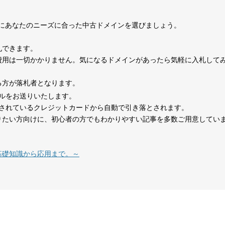
0
考にあなたのニーズに合った中古ドメインを選びましょう。
1070
15年
その他
0
札できます。
費用は一切かかりません。気になるドメインがあったら気軽に入札して
324
1年
その他
0
る方が落札者となります。
ルをお送りいたします。
479
14年
その他
0
されているクレジットカードから自動で引き落とされます。
りたい方向けに、初心者の方でもわかりやすい記事を多数ご用意してい
在宅勤務
1151
8年
就職・転職
コミュニティ
テレワーク
基礎知識から応用まで。～
1377
18年
その他
0
527
26年
その他
0