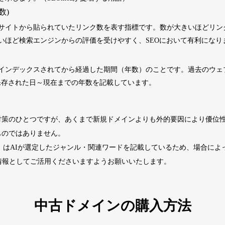
数)
2202
5年
その他
0
サイトから貼られていたリンク数を表す指標です。数が大きいほどリン
いほど検索エンジンからの評価を受けやすく、SEOにおいて有利になり
4677
2年
その他
0
インデックスされてから経過した期間（年数）のことです。過去のウェブサ
くに保存された日～現在までの年数を記載しています。
経済ニュース
963
14年
ビジネス
九州経済
ビジネス
対策のひとつですが、あくまで新規ドメインよりも外的要因により優位
1724
29年
その他
0
ものではありません。
ド」はAIが選定したジャンル・関連ワードを記載しているため、場合に
740
13年
その他
0
情報としてご活用くださいますようお願いいたします。
カードゲーム
攻略
702
2年
趣味
大会情報
中古ドメインの購入方法
2518
1年
その他