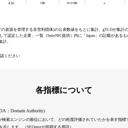
430
2年
その他
0
393
1年
その他
0
などの資源を管理する非営利団体)の公表数値をもとに集計。gTLDが集計
て認定した企業」一覧（InterNIC提供）内に「Japan」の記載がある
エンターテ
SNS
芸能
値を集計。
3790
16年
イメント
コミュニティ
認ください
392
1年
その他
0
1202
1年
その他
0
各指標について
487
1年
その他
0
DA：Domain Authority)
）が検索エンジンの順位において、どの程度評価されていたかを表す指標で
389
1年
その他
0
示します。（SEOmozが提唱する用語）