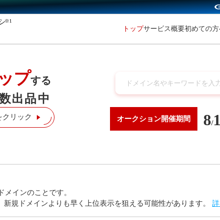
※1
初めての
トップ
サービス概要
ップ
する
数出品中
8
をクリック
オークション
開催期間
/
ドメインのことです。
り、新規ドメインよりも早く上位表示を狙える可能性があります。
詳