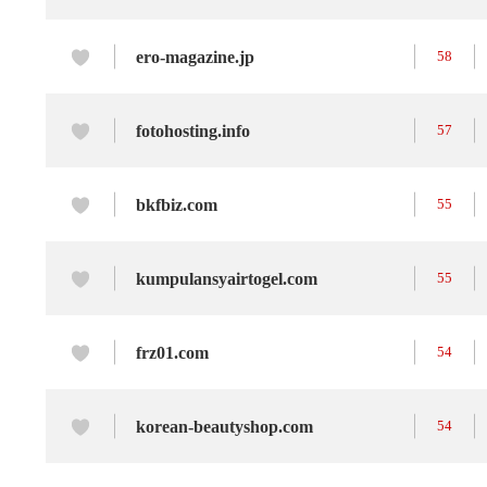
ero-magazine.jp
58
fotohosting.info
57
bkfbiz.com
55
kumpulansyairtogel.com
55
frz01.com
54
korean-beautyshop.com
54