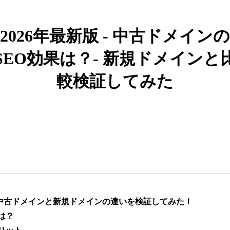
919
26年
その他
0
2026年最新版 - 中古ドメインの
662
19年
その他
0
SEO効果は？- 新規ドメインと
較検証してみた
383
10年
その他
0
カー用品
1051
4年
通販
ライフスタイル
通販
エンターテ
アニメ
ライトノベル
882
6年
イメント
恋愛
キャラクターカフェ
217
8年
飲食
コラボカフェ
エンタメ
】中古ドメインと新規ドメインの違いを検証してみた！
は？
ゲーム
キャラクター
418
12年
ゲーム
エンタメ