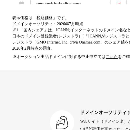
newyorktodaylive.com
53
表示価格は「税込価格」です。
dog-life-jacket.com
53
ドメインオーソリティ：2026年7月時点
※1 「国内シェア」は、ICANN(インターネットのドメイン名
日本のドメイン登録業者(レジストラ)（「ICANNがレジストラとし
レジストラ「GMO Internet, Inc. d/b/a Onamae.com」のシェア
beamie.jp
52
2026年2月時点の調査。
※オークション出品ドメインに対する中止申立ては
こちら
をご確
themusicnotebook.com
52
alprostadil-br.info
51
toto-robot.com
51
ドメインオーソリティ
(
Webサイト（ドメイン名
debtconsolidationorg.info
49
いほど評価が高かったことを