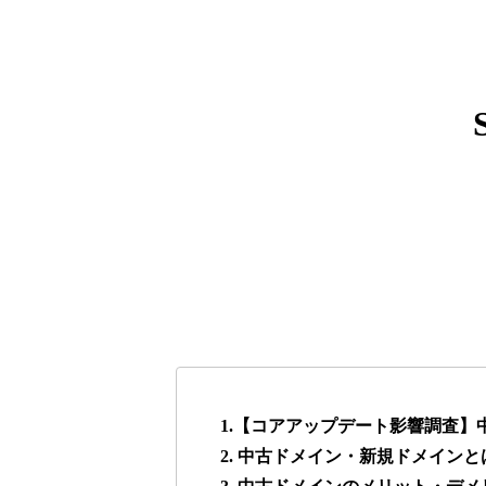
express-soft.com
38
fukuoka-marathon.com
38
torigirl-movie.com
38
vrnvroomn.com
37
higehiro-anime.com
37
box-cafe.jp
37
1.【コアアップデート影響調査
2. 中古ドメイン・新規ドメインと
anipani.jp
37